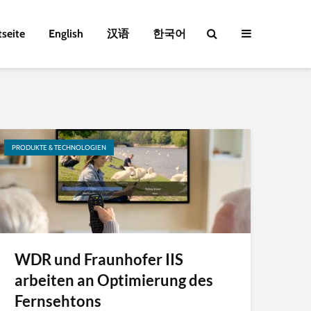
tseite
English
汉语
한국어
PRODUKTE & TECHNOLOGIEN
WDR und Fraunhofer IIS
arbeiten an Optimierung des
Fernsehtons