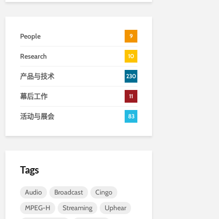
People
9
Research
10
产品与技术
230
幕后工作
11
活动与展会
83
Tags
Audio
Broadcast
Cingo
MPEG-H
Streaming
Uphear