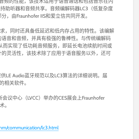
蓝牙音频的性能，该技术适用于语音通话和包括音乐在内
还能支持助听器和音频共享。音频编解码器LC3（低复杂度
分，由Fraunhofer IIS和爱立信共同开发。
需求，同时还具备低延迟和低内存占用的特性。该编解
的语音和音频，并具有极强的鲁棒性。与传统编解码
，从而实现了低功耗音频服务，即延长电池续航时间或
计的灵活性，该技术除了应用于语音服务以外，还可
供LE Audio蓝牙规范以及LC3算法的详细说明。届
LC3的相关软件。
会议中心（LVCC）举办的CES展会上Fraunhofer
技术。
/amm/communication/lc3.html