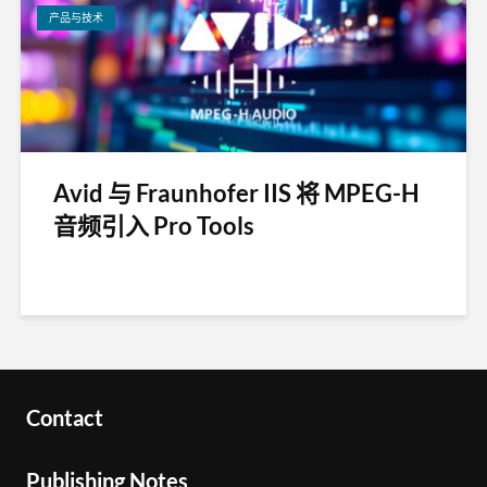
产品与技术
Avid 与 Fraunhofer IIS 将 MPEG-H
音频引入 Pro Tools
Contact
Publishing Notes