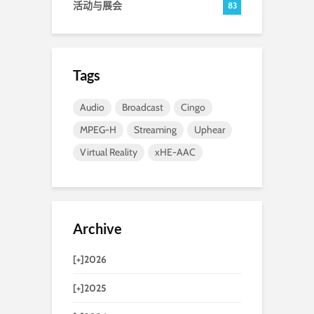
活动与展会
83
Tags
Audio
Broadcast
Cingo
MPEG-H
Streaming
Uphear
Virtual Reality
xHE-AAC
Archive
[+]
2026
[+]
2025