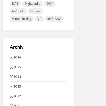
DAB
Digitalradio
DRM
MPEG-H
Uphear
Virtual Reality
VR
xHE-AAC
Archiv
[+]
2026
[+]
2025
[+]
2024
[+]
2023
[+]
2022
[+]
2021