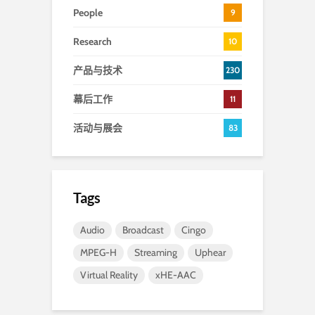
People
9
Research
10
产品与技术
230
幕后工作
11
活动与展会
83
Tags
Audio
Broadcast
Cingo
MPEG-H
Streaming
Uphear
Virtual Reality
xHE-AAC