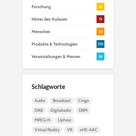
Forschung
32
Hinter den Kulissen
15
Menschen
20
Produkte & Technologien
210
Veranstaltungen & Messen
56
Schlagworte
Audio
Broadcast
Cingo
DAB
Digitalradio
DRM
MPEG-H
Uphear
Virtual Reality
VR
xHE-AAC