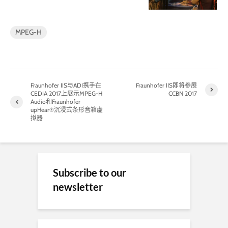
MPEG-H
Fraunhofer IIS与ADI携手在
Fraunhofer IIS即将参展
CEDIA 2017上展示MPEG-H
CCBN 2017
Audio和Fraunhofer
upHear®沉浸式条形音箱虚
拟器
Subscribe to our
newsletter