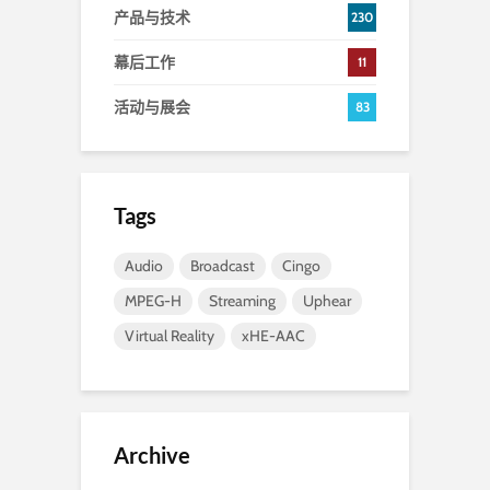
产品与技术
230
幕后工作
11
活动与展会
83
Tags
Audio
Broadcast
Cingo
MPEG-H
Streaming
Uphear
Virtual Reality
xHE-AAC
Archive