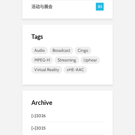
活动与展会
83
Tags
Audio
Broadcast
Cingo
MPEG-H
Streaming
Uphear
Virtual Reality
xHE-AAC
Archive
[+]
2026
[+]
2025