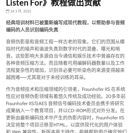
Listen For》教程做出贡献
24 3 月, 2022
经典培训材料已被重新编写成现代教程，以帮助参与音频
编码的人员识别编码失真
音频伪影是和音频工程一样古老的现象。它们的范围从模
拟时代的噪声和谐波失真到数字时代的混叠、曝光和哨
音。这些影响大多源自当今通信和娱乐技术中普遍存在的
各种音频压缩方法。而且随着可用编解码器数量以及工作
流程复杂性的增加，识别非必要可听染色的来源变得越来
越困难——尤其是对于未经训练的耳朵。
作为音频技术和压缩领域的引领者，Fraunhofer IIS 在系统
性应对音频伪影领域有着悠久传统及成功经验。20多年前
Fraunhofer IIS与AES 音频信号编码技术委员会携手将研究
成果纳入一个教育项目，并以CD-ROM形式对外分发。在
更新由最新编码技术中产生的伪影内容时，Fraunhofer IIS
决定将整个项目迁移至HTML，以提供现代化的用户体验
和 Web 兼容性。新版本易于操作，能够帮助用户确定他们