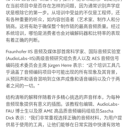
在当前项目中是否存在怎样的问题，因为通常识别声学症
状是根除它的第一步。从培训中受益的不仅是工程师，还
有各种重要的听众，如内容创造者（艺术家、制作人和分
销商。这将有助于确保整个制作链的最高音频质量。经过
系统培训，哪怕是消费者也会对编解码器和比特率的表现
有着正确的判断。
Fraunhofer IIS 音频及媒体部首席科学家、国际音频实验室
(AudioLabs-IIS)高级音频研究组负责人以及 AES 音频信号
编码技术委员会主席 Jürgen Herre 表示：“这个培训工具几
乎涵盖了音频编码项目中可能出现的所有现象及其背景，
从预回声和语音混响到立体声成像和语音编码以及介于两
者之间的一切。”
结构清晰的解释伴随着许多精心挑选的声音样本，为每种
音频现象提供有意义的插图。该教程包编辑、AudioLabs-
FAU 博士生以及原 AME 高品质音频编码组组员Sascha
Dick 表示：“我们非常重视选择正确的音频材料，为用户提
供易于使用的工具，让他们能够在日常实践中快速有效地