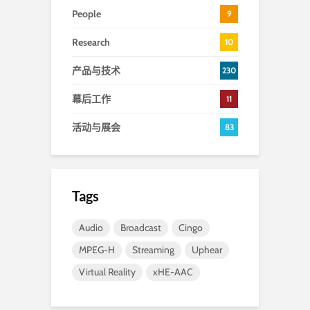
People
9
Research
10
产品与技术
230
幕后工作
11
活动与展会
83
Tags
Audio
Broadcast
Cingo
MPEG-H
Streaming
Uphear
Virtual Reality
xHE-AAC