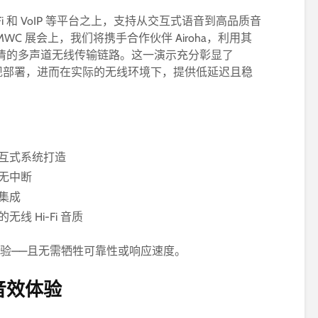
WiFi 和 VoIP 等平台之上，支持从交互式语音到高品质音
C 展会上，我们将携手合作伙伴 Airoha，利用其
、高清的多声道无线传输链路。这一演示充分彰显了
C 上实现部署，进而在实际的无线环境下，提供低延迟且稳
互式系统打造
无中断
集成
 Hi-Fi 音质
频体验——且无需牺牲可靠性或响应速度。
音效体验