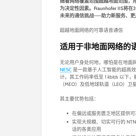
随着网络覆盖范围超越地面范围，
为决定性因素。
Fraunhofer IIS
将在
2
未来的通信挑战
——
助力新服务、更
超越地面网络的可靠语音通信
适用于非地面网络的
无论用户身处何地，哪怕是在地面
NESC
是一款基于人工智能的超高效
计。其工作码率低至 1 kbit/s 
（MEO）及低地球轨道（LEO）
其主要优势包括：
在偏远或服务匮乏地区提供可
实现大规模、切实可行的 N
话的各类应用