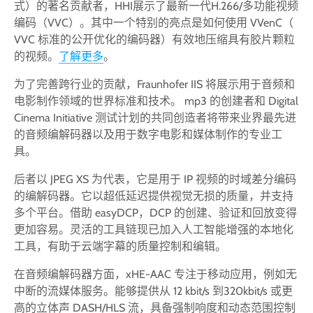
式）的著名贡献者，HHI展示了最新一代H.266/多功能视频
编码（VVC）。其中一个特别的亮点是如何使用 VVenC（
VVC 标准的公开优化的编码器）有效地压缩具有胶片颗粒
的视频。
了解更多
。
为了完善跨行业的贡献，Fraunhofer IIS 将展示用于音频和
电影制作领域的世界标准和技术。 mp3 的创建者和 Digital
Cinema Initiative 测试计划的共同创造者将带来业界最先进
的音频编解码器以及用于数字电影和媒体制作的专业工
具。
后者以 JPEG XS 为代表，它是用于 IP 视频的时域差分编码
的编解码器。它以超低延迟提供视觉无损的质量，并支持
多个平台。借助 easyDCP，DCP 的创建、验证和回放变得
更加容易。灵活的工具链现已加入人工智能增强的本地化
工具，有助于云端字幕的质量控制和编辑。
在音频编解码器方面，xHE-AAC 专注于移动应用，例如无
中断的流媒体服务。能够提供从 12 kbit/s 到320kbit/s 或更
高的立体声 DASH/HLS 流，具备强制响度和动态范围控制