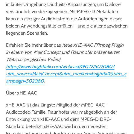
in lauter Umgebung Lautheits-Anpassungen, um Dialoge
verständlich wiederzugegeben. Mit MPEG-D Metadaten
kann ein einziger Audiobitstrom die Anforderungen dieser
beiden Anwendungsfälle erfüllen – und die aller dazwischen
liegenden Szenarien.
Erfahren Sie mehr über das
neue xHE-AAC FFmpeg Plugin
in einem von MainConcept und Fraunhofer präsentierten
Webinar (englisches Video)
https://www.brighttalk.com/webcast/19022/502080?
utm_source=MainConcept&utm_medium=brighttalk&utm_c
ampaign=502080
.
Über xHE-AAC
xHE-AAC ist das jüngste Mitglied der MPEG-AAC-
Audiocodec-Familie. Fraunhofer war maßgeblich an der
Entwicklung von xHE-AAC und dem MPEG-D DRC-
Standard beteiligt. xHE-AAC wird in den neuesten
Betriebssystemen und Produkten von Apple, Android sowie