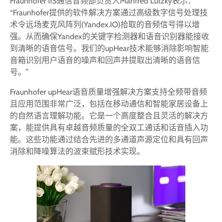
Fraunhofer IIS通信音频部负责人Manfred Lutzky表示：
“Fraunhofer提供的软件解决方案通过高级数字信号处理技
术令远场麦克风阵列(Yandex.IO)拾取的音频信号得以增
强。从而确保Yandex的关键字检测器和语音识别器能接收
到清晰的语音信号。我们的upHear技术能够消除影响智能
音箱识别用户语音的噪声和回声并提取出清晰的语音信
号。”
Fraunhofer upHear语音质量增强解决方案支持全频带音频
且应用范围非常广泛，包括在移动通信和智能家居设备上
的自然语言理解功能。它是一个高度整合且灵活的解决方
案，能提供具有卓越音频质量的全双工通话和话音插入功
能。这些功能通过结合先进的多通道声源定位和具有回声
消除和降噪算法的波束赋形技术实现。