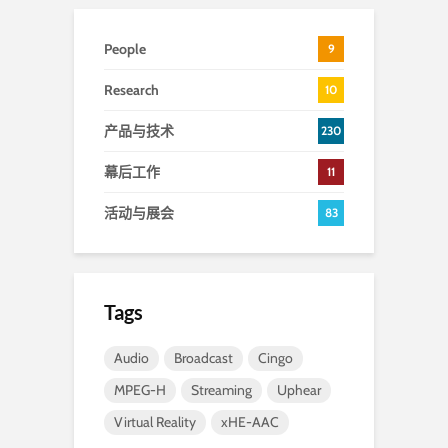
People
9
Research
10
产品与技术
230
幕后工作
11
活动与展会
83
Tags
Audio
Broadcast
Cingo
MPEG-H
Streaming
Uphear
Virtual Reality
xHE-AAC