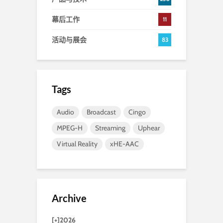
幕后工作
11
活动与展会
83
Tags
Audio
Broadcast
Cingo
MPEG-H
Streaming
Uphear
Virtual Reality
xHE-AAC
Archive
[+]
2026