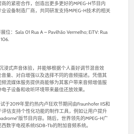
商的紧密合作，创造出更多更好的MPEG-H节目内
业设备制造厂商，共同研发支持MPEG-H技术的相关
la 01 Rua A – Pavilhão Vermelho; EiTV: Rua
 106.
其境的沉浸式声音体验，并能够根据个人喜好调节混音效
论音量、对白增强以及选择不同的音频描述。凭借其
视频流媒体服务提供商能够为其客户带来音频增值服
种电子设备和收听环境带来最佳还放效果。
2019年里约热内卢狂欢节期间由Fraunhofer IIS和
要用于评估支持个性化功能的制作工具，例如让用户提升
adrome”版节目内容。随后，世界领先的MPEG-H广
数字电视系统ISDB-Tb的附加音频系统。