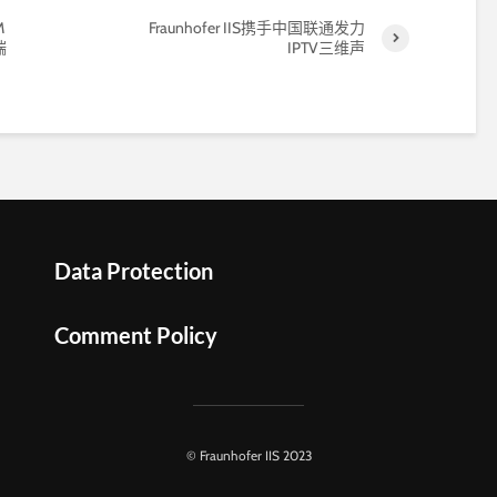
M
Fraunhofer IIS携手中国联通发力
端
IPTV三维声
Data Protection
Comment Policy
© Fraunhofer IIS 2023