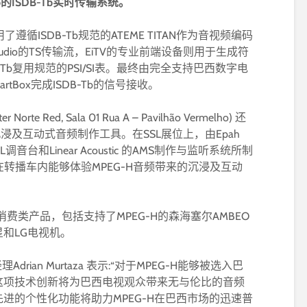
io的ISDB-Tb实时传输系统。
了遵循ISDB-Tb规范的ATEME TITAN作为音视频编码
Audio的TS传输流，EiTV的专业前端设备则用于生成符
SDB-Tb复用规范的PSI/SI表。最终由完全支持巴西数字电
artBox完成ISDB-Tb的信号接收。
 Norte Red, Sala 01 Rua A – Pavilhão Vermelho) 还
沉浸及互动式音频制作工具。在SSL展位上，由Epah
调音台和Linear Acoustic 的AMS制作与监听系统所制
在转播车内能够体验MPEG-H音频带来的沉浸及互动
G-H消费类产品，包括支持了MPEG-H的森海塞尔AMBEO
和LG电视机。
理Adrian Murtaza 表示:“对于MPEG-H能够被选入巴
这项技术创新将为巴西电视观众带来无与伦比的音频
进的个性化功能将助力MPEG-H在巴西市场的迅速普