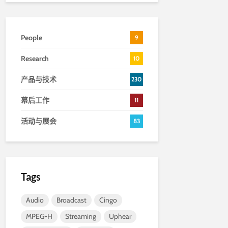
People
9
Research
10
产品与技术
230
幕后工作
11
活动与展会
83
Tags
Audio
Broadcast
Cingo
MPEG-H
Streaming
Uphear