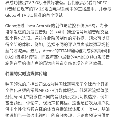
界成功推出TV 3.0标准做好准备。我们很高兴看到MPEG-
H音频在现有的TV 2.5地面电视系统中的直播应用，并参与
Globo对 TV 3.0标准的首个测试。”
Globo通过Linear Acoustic的创作与监控系统(AMS)，为卡
塔尔发送的沉浸式音频（5.1+4H）馈送信号添加音频交互
和个性化选项。通过在此阶段制作的元数据，观众可以获
得全新的体验，例如，选择不同的评论员声或增强现场粉
丝的呼喊声。最后，Ateme的TITAN编码器完成实时编码和
DASH流媒体传输，而森海塞尔最新的AMBEO Plus条形音
箱则在里约热内卢的场馆内营造身临其境的声音效果。
韩国的实时流媒体传输
韩国领先的广播公司SBS为韩国球迷带来了全球首个具备
个性化音频的常规MPEG-H流媒体服务。低延迟流媒体服
务使App用户能够在不同的音频预设之间切换选择，例如
基础预设、评论声、现场声和英语。这也是首次为用户提
供多个性化音频选择的体育直播流媒体服务。其中，基础
预设相当于普通电视机上的音频表现，评论声预设提供更