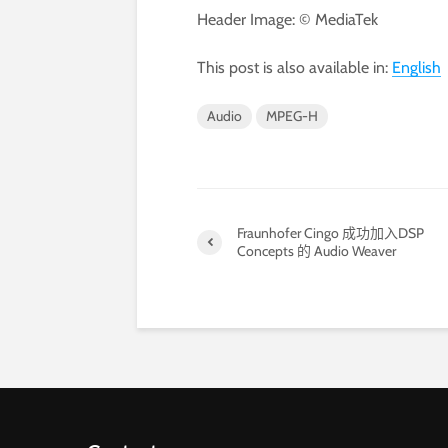
Header Image: © MediaTek
This post is also available in:
English
Audio
MPEG-H
Fraunhofer Cingo 成功加入DSP
Concepts 的 Audio Weaver