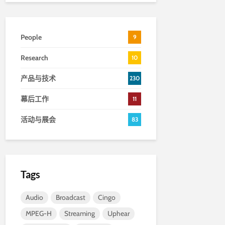
People
9
Research
10
产品与技术
230
幕后工作
11
活动与展会
83
Tags
Audio
Broadcast
Cingo
MPEG-H
Streaming
Uphear