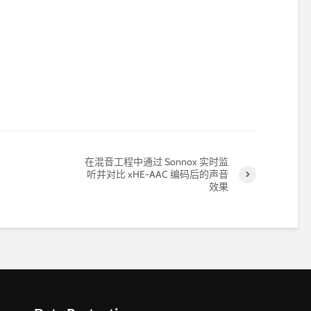
在混音工程中通过 Sonnox 实时监
听并对比 xHE-AAC 编码后的声音
效果