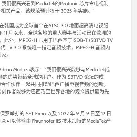
高兴看到MediaTek的Pentonic 芯片令电视制
计相关产品，该规范预计将于 2025 年实施。”
 音频在韩国成为全球首个在ATSC 3.0 地面超高清电视服
 年 11 月以来，全球各地的重大赛事与活动已在欧洲的
此外，MPEG-H 已用于巴西基于ISDB-T (SBTVD TV
 TV 3.0 系统唯一指定音频技术，MPEG-H 音频内
国家。
 Adrian Murtaza表示：“我们很高兴能够与MediaTek成
音频的优势带给全球的用户。作为 SBTVD 论坛的成
意与优秀的合作伙伴一起共同推动巴西广播电视音频的创新。
容创作者能够为巴西乃至世界各地的观众提供最为先
保罗举办的 SET Expo 以及 2022 年 9 月 9 日至 12 日
体验由 Fraunhofer IIS 技术加持的MediaTek产