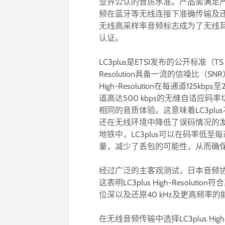
业界公认的音质水准。产品需满足
频在蓝牙等无线连接下准确传输及
无线高采样率音频标志成为了无线
认证。
LC3plus是ETSI发布的公开标准（TS 
Resolution具备一流的信噪比（SN
High-Resolution在每通道125
道高达500 kbps的无缝自适应
相同的音质体验。这意味着LC3pl
还在无线环境中降低了误码情况的
地铁中，LC3plus可以在码率低至
量，减少了丢包的可能性，从而确
经过广泛的主客观测试，日本音频协会批准L
这表明LC3plus High-Resolu
位深以及还原40 kHz及更高频率的
在无线音频传输中选择LC3plus Hi