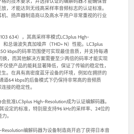
严格的技术要求，并选择认证的编解码器才能确保音
还放，才能达到无线高采样率音频标志的认证标准。
耳机、扬声器制造商以及高水平用户非常重视的行业
103 634），其高采样率模式LC3plus High-
R）和总谐波失真加噪声（THD+ N）性能。LC3plus
kbps至250 kbps的码率范围便可实现最佳音质，并支持每通
码率切换，而其他解决方案需要至少两倍的码率才能实现
us不仅使产品的能耗显著降低，保证了传输的稳定性，
发生。在具有高密度蓝牙设备的环境，例如在拥挤的
每通道64 kbps的后备模式下仍保持非常高的音频质
保连接的稳定性。
C3plus High-Resolution成为认证编解码器。
tion符合其设定的标准，特别是支持96 kHz的采样率、24位的
能力。
gh-Resolution编解码器为设备制造商开启了获得日本音