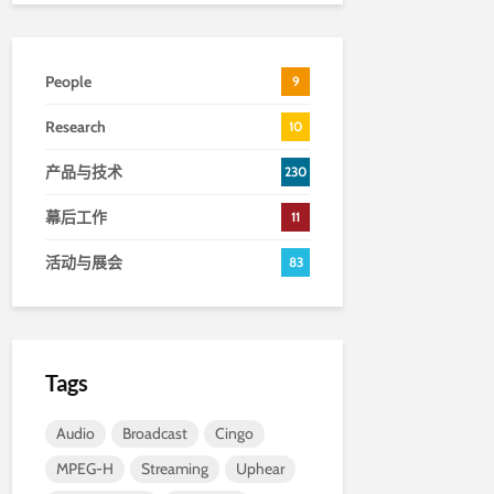
People
9
Research
10
产品与技术
230
幕后工作
11
活动与展会
83
Tags
Audio
Broadcast
Cingo
MPEG-H
Streaming
Uphear