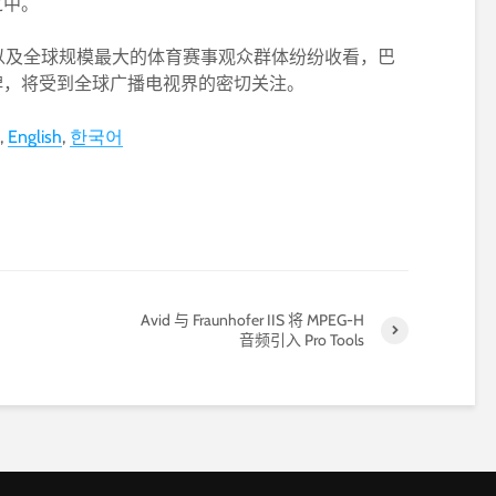
之中。
以及全球规模最大的体育赛事观众群体纷纷收看，巴
程碑，将受到全球广播电视界的密切关注。
English
한국어
Avid 与 Fraunhofer IIS 将 MPEG-H
音频引入 Pro Tools