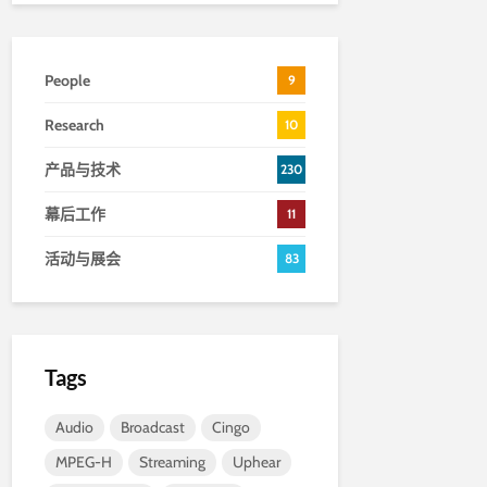
People
9
Research
10
产品与技术
230
幕后工作
11
活动与展会
83
Tags
Audio
Broadcast
Cingo
MPEG-H
Streaming
Uphear