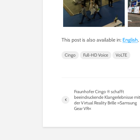
This post is also available in:
English
Cingo
Full-HD Voice
VoLTE
Fraunhofer Cingo ® schafft
beeindruckende Klangerlebnisse mi
der Virtual Reality Brille »Samsung
Gear VR«