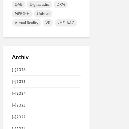
DAB
Digitalradio
DRM
MPEG-H
Uphear
Virtual Reality
VR
xHE-AAC
Archiv
[+]
2026
[+]
2025
[+]
2024
[+]
2023
[+]
2022
[+]
2021