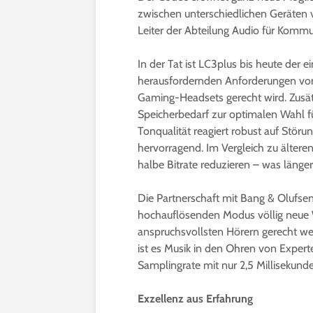
zwischen unterschiedlichen Geräten v
Leiter der Abteilung Audio für Komm
In der Tat ist LC3plus bis heute der e
herausfordernden Anforderungen vo
Gaming-Headsets gerecht wird. Zusätz
Speicherbedarf zur optimalen Wahl fü
Tonqualität reagiert robust auf Störu
hervorragend. Im Vergleich zu ältere
halbe Bitrate reduzieren – was länge
Die Partnerschaft mit Bang & Olufsen
hochauflösenden Modus völlig neue W
anspruchsvollsten Hörern gerecht we
ist es Musik in den Ohren von Expert
Samplingrate mit nur 2,5 Millisekund
Exzellenz aus Erfahrung