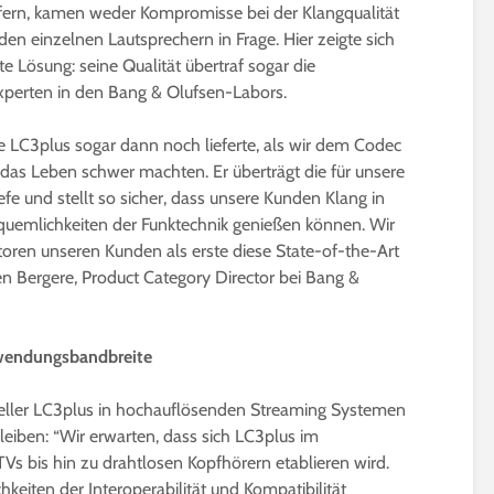
efern, kamen weder Kompromisse bei der Klangqualität
n einzelnen Lautsprechern in Frage. Hier zeigte sich
te Lösung: seine Qualität übertraf sogar die
xperten in den Bang & Olufsen-Labors.
ie LC3plus sogar dann noch lieferte, als wir dem Codec
 das Leben schwer machten. Er überträgt die für unsere
efe und stellt so sicher, dass unsere Kunden Klang in
Bequemlichkeiten der Funktechnik genießen können. Wir
atoren unseren Kunden als erste diese State-of-the-Art
ien Bergere, Product Category Director bei Bang &
Anwendungsbandbreite
steller LC3plus in hochauflösenden Streaming Systemen
 bleiben: “Wir erwarten, dass sich LC3plus im
 bis hin zu drahtlosen Kopfhörern etablieren wird.
keiten der Interoperabilität und Kompatibilität