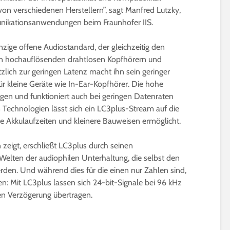
on verschiedenen Herstellern”, sagt Manfred Lutzky,
unikationsanwendungen beim Fraunhofer IIS.
inzige offene Audiostandard, der gleichzeitig den
n hochauflösenden drahtlosen Kopfhörern und
lich zur geringen Latenz macht ihn sein geringer
r kleine Geräte wie In-Ear-Kopfhörer. Die hohe
ngen und funktioniert auch bei geringen Datenraten
n Technologien lässt sich ein LC3plus-Stream auf die
re Akkulaufzeiten und kleinere Bauweisen ermöglicht.
 zeigt, erschließt LC3plus durch seinen
elten der audiophilen Unterhaltung, die selbst den
rden. Und während dies für die einen nur Zahlen sind,
en: Mit LC3plus lassen sich 24-bit-Signale bei 96 kHz
en Verzögerung übertragen.