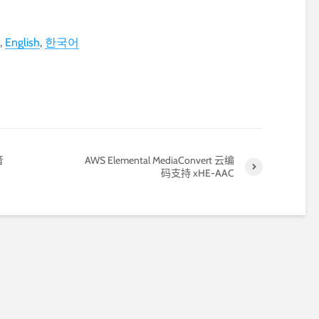
English
한국어
音
AWS Elemental MediaConvert 云编
码支持 xHE-AAC