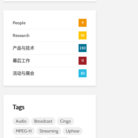
People
9
Research
10
产品与技术
230
幕后工作
11
活动与展会
83
Tags
Audio
Broadcast
Cingo
MPEG-H
Streaming
Uphear