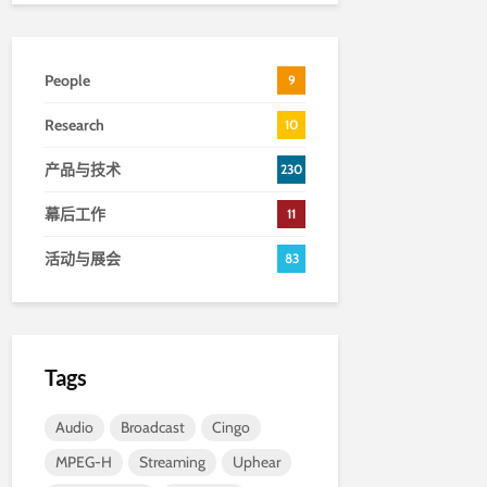
People
9
Research
10
产品与技术
230
幕后工作
11
活动与展会
83
Tags
Audio
Broadcast
Cingo
MPEG-H
Streaming
Uphear