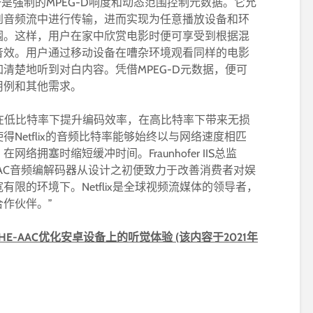
特性之一是强制的MPEG-D响度和动态范围控制元数据。它允
到音频流中进行传输，进而实现为任意播放设备和环
围。这样，用户在家中欣赏电影时便可享受到根据混
音效。用户通过移动设备在嘈杂环境观看同样的电影
清楚地听到对白内容。凭借MPEG-D元数据，便可
用例和其他需求。
能够在低比特率下提升编码效率，在高比特率下带来无损
Netflix的音频比特率能够始终以与网络速度相匹
拥塞时缩短缓冲时间。Fraunhofer IIS总监
们的xHE-AAC音频编解码器从设计之初便致力于改善消费者对娱
限的环境下。Netflix是全球视频流媒体的领导者，
作伙伴。”
-AAC优化安卓设备上的听觉体验 (该内容于2021年