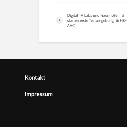
Digital TV Labs und Fraunhofer IIS
starten erste Testumgebung für HE-
AAC
Kontakt
Impressum