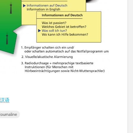
汉语
Journaline