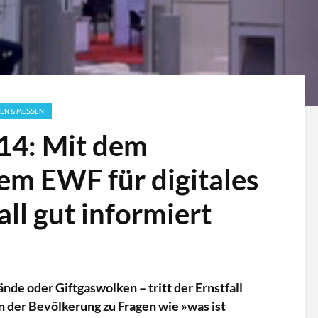
EN & MESSEN
4: Mit dem
m EWF für digitales
ll gut informiert
de oder Giftgaswolken – tritt der Ernstfall
on der Bevölkerung zu Fragen wie »was ist