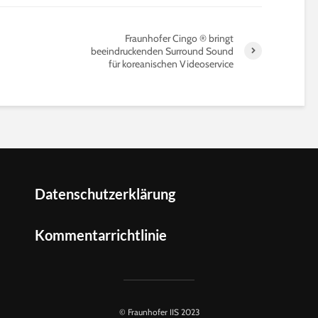
Fraunhofer Cingo ® bringt
beeindruckenden Surround Sound
für koreanischen Videoservice
Datenschutzerklärung
Kommentarrichtlinie
© Fraunhofer IIS 2023