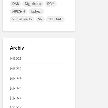
DAB
Digitalradio
DRM
MPEG-H
Uphear
Virtual Reality
VR
xHE-AAC
Archiv
[+]
2026
[+]
2025
[+]
2024
[+]
2023
[+]
2022
[+]
2021