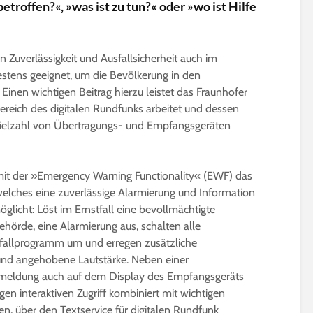
betroffen?«, »was ist zu tun?« oder »wo ist Hilfe
 Zuverlässigkeit und Ausfallsicherheit auch im
bestens geeignet, um die Bevölkerung in den
Einen wichtigen Beitrag hierzu leistet das Fraunhofer
ereich des digitalen Rundfunks arbeitet und dessen
 Vielzahl von Übertragungs- und Empfangsgeräten
mit der »Emergency Warning Functionality« (EWF) das
welches eine zuverlässige Alarmierung und Information
glicht: Löst im Ernstfall eine bevollmächtigte
 Behörde, eine Alarmierung aus, schalten alle
tfallprogramm um und erregen zusätzliche
 und angehobene Lautstärke. Neben einer
llmeldung auch auf dem Display des Empfangsgeräts
gen interaktiven Zugriff kombiniert mit wichtigen
, über den Textservice für digitalen Rundfunk