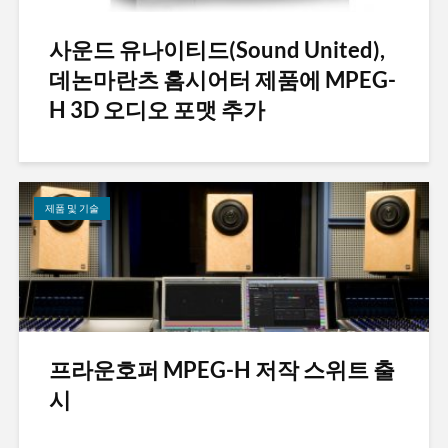
사운드 유나이티드(Sound United),
데논마란츠 홈시어터 제품에 MPEG-
H 3D 오디오 포맷 추가
제품 및 기술
프라운호퍼 MPEG-H 저작 스위트 출
시