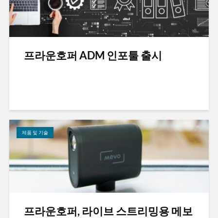
프라운호퍼 ADM 인포툴 출시
제품 및 기술
프라운호퍼, 라이브 스트리밍용 메보