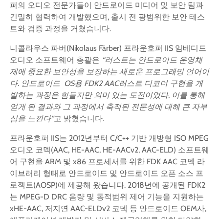
퍼의 오디오 전문가들이 안드로이드 미디어 및 보안 팀과
긴밀히 협력하여 개발했으며, 출시 전 광범위한 보안 테스
트와 검증 과정을 거쳤습니다.
니콜라우스 파버(Nikolaus Färber) 프라운호퍼 IIS 임베디드
오디오 소프트웨어 총괄은
“
러스트는
안드로이드
운영체
제에
중요한
보안성을
보장하는
새로운
프로그래밍
언어이
다
.
안드로이드
OS
용
FDK2 AAC
러스트
디코더
구현을
개
발하는
과정은
힘들지만
의미
있는
도전이었다
.
이를
통해
얻게
된
결과와
그
과정에서
축적된
전문성에
대해
큰
자부
심을
느낀다
”
고 밝혔습니다
.
프라운호퍼 IIS는 2012년부터 C/C++ 기반 개방형 ISO MPEG
오디오 코덱(AAC, HE-AAC, HE-AACv2, AAC-ELD) 소프트웨
어 구현을 ARM 및 x86 프로세서를 위한 FDK AAC 코덱 라
이브러리 형태로 안드로이드 및 안드로이드 오픈 소스 프
로젝트(AOSP)에 제공해 왔습니다. 2018년에 공개된 FDK2
는 MPEG-D DRC 음량 및 동적범위 제어 기능을 지원하는
xHE-AAC, 저지연 AAC-ELDv2 코덱 등 안드로이드 OEM사,