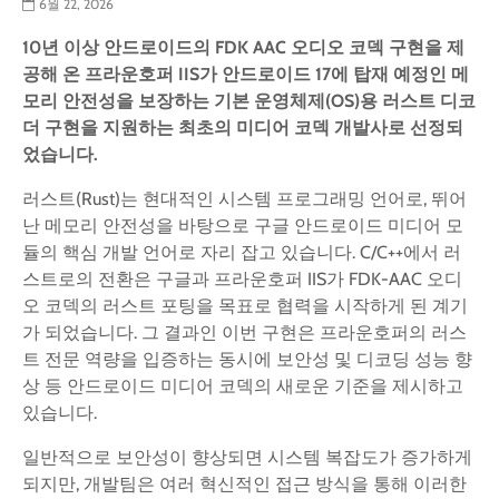
6월 22, 2026
10
년
이상
안드로이드의
FDK AAC
오디오
코덱
구현을
제
공해
온
프라운호퍼
IIS
가 안드로이드
17
에
탑재 예정인 메
모리
안전성을
보장하는 기본
운영체제
(OS)
용
러스트 디코
더 구현을
지원하는 최초의
미디어
코덱
개발사로
선정되
었습니다
.
러스트(Rust)는 현대적인 시스템 프로그래밍 언어로, 뛰어
난 메모리 안전성을 바탕으로 구글 안드로이드 미디어 모
듈의 핵심 개발 언어로 자리 잡고 있습니다. C/C++에서 러
스트로의 전환은 구글과 프라운호퍼 IIS가 FDK-AAC 오디
오 코덱의 러스트 포팅을 목표로 협력을 시작하게 된 계기
가 되었습니다. 그 결과인 이번 구현은 프라운호퍼의 러스
트 전문 역량을 입증하는 동시에 보안성 및 디코딩 성능 향
상 등 안드로이드 미디어 코덱의 새로운 기준을 제시하고
있습니다.
일반적으로 보안성이 향상되면 시스템 복잡도가 증가하게
되지만, 개발팀은 여러 혁신적인 접근 방식을 통해 이러한