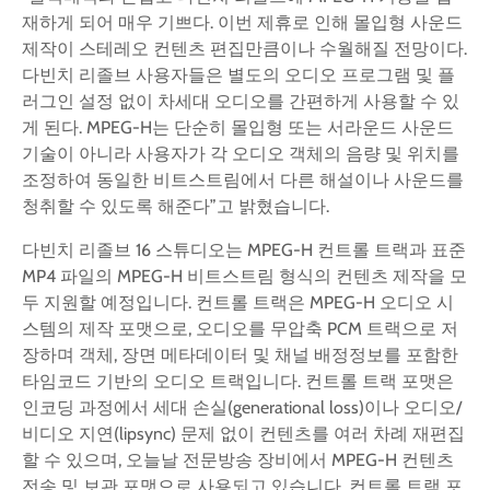
재하게 되어 매우 기쁘다. 이번 제휴로 인해 몰입형 사운드
제작이 스테레오 컨텐츠 편집만큼이나 수월해질 전망이다.
다빈치 리졸브 사용자들은 별도의 오디오 프로그램 및 플
러그인 설정 없이 차세대 오디오를 간편하게 사용할 수 있
게 된다. MPEG-H는 단순히 몰입형 또는 서라운드 사운드
기술이 아니라 사용자가 각 오디오 객체의 음량 및 위치를
조정하여 동일한 비트스트림에서 다른 해설이나 사운드를
청취할 수 있도록 해준다”고 밝혔습니다.
다빈치 리졸브 16 스튜디오는 MPEG-H 컨트롤 트랙과 표준
MP4 파일의 MPEG-H 비트스트림 형식의 컨텐츠 제작을 모
두 지원할 예정입니다. 컨트롤 트랙은 MPEG-H 오디오 시
스템의 제작 포맷으로, 오디오를 무압축 PCM 트랙으로 저
장하며 객체, 장면 메타데이터 및 채널 배정정보를 포함한
타임코드 기반의 오디오 트랙입니다. 컨트롤 트랙 포맷은
인코딩 과정에서 세대 손실(generational loss)이나 오디오/
비디오 지연(lipsync) 문제 없이 컨텐츠를 여러 차례 재편집
할 수 있으며, 오늘날 전문방송 장비에서 MPEG-H 컨텐츠
전송 및 보관 포맷으로 사용되고 있습니다. 컨트롤 트랙 포