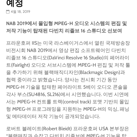
예정
4월 18, 2019
NAB 2019
에서 몰입형
MPEG-H
오디오 시스템의 편집 및
저작 기능이 탑재된 다빈치 리졸브
16
스튜디오 선보여
프라운호퍼 IIS는 미국 라스베이거스에서 열린 국제방송장
비전시회 NAB 2019에서 영상 편집 소프트웨어인 다빈치
리졸브 16 스튜디오(DaVinci Resolve 16 Studio)의 페어라이
트(Fairlight) 오디오 서브시스템에 MPEG-H 편집 및 저작 툴
을 추가하기 위해 블랙매직디자인(Blackmagic Design)과
협력 중이라고 밝혔습니다. 양사는 전시회 기간 동안
MPEG-H 기술을 탑재한 페어라이트 5베이 오디오 콘솔을
각사 부스(SU4816, SL216)에서 시연했습니다. 이번 시연에
서는 MPEG-H 컨트롤 트랙(control track) 포맷 기반의 몰입
형 MPEG-H 프로그래밍을 지원하는 MPEG-H의 믹싱, 패닝
및 메타데이터 저작 기능이 공개되었습니다.
로버트 블레이트(Robert Bleidt) 프라운호퍼 USA 본부장은
“블랙매직과 손잡고 다빈치 리졸브에 MPEG-H 기능을 탑