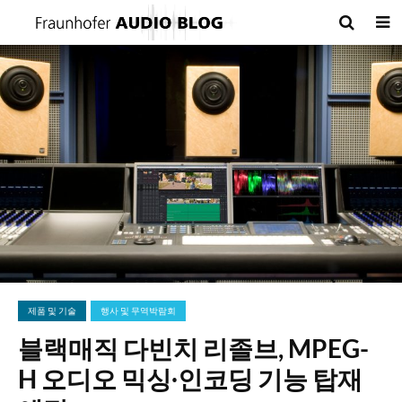
제품 및 기술
행사 및 무역박람회
블랙매직 다빈치 리졸브, MPEG-
H 오디오 믹싱∙인코딩 기능 탑재