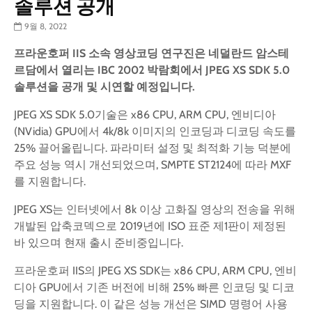
솔루션 공개
9월 8, 2022
프라운호퍼
IIS
소속
영상코딩
연구진은
네덜란드
암스테
르담에서
열리는
IBC 2002
박람회에서
JPEG XS SDK 5.0
솔루션을
공개
및
시연할
예정입니다
.
JPEG XS SDK 5.0기술은 x86 CPU, ARM CPU, 엔비디아
(NVidia) GPU에서 4k/8k 이미지의 인코딩과 디코딩 속도를
25% 끌어올립니다. 파라미터 설정 및 최적화 기능 덕분에
주요 성능 역시 개선되었으며, SMPTE ST2124에 따라 MXF
를 지원합니다.
JPEG XS는 인터넷에서 8k 이상 고화질 영상의 전송을 위해
개발된 압축코덱으로 2019년에 ISO 표준 제1판이 제정된
바 있으며 현재 출시 준비중입니다.
프라운호퍼 IIS의 JPEG XS SDK는 x86 CPU, ARM CPU, 엔비
디아 GPU에서 기존 버전에 비해 25% 빠른 인코딩 및 디코
딩을 지원합니다. 이 같은 성능 개선은 SIMD 명령어 사용