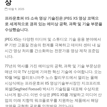
상
10월 9, 2025
프라운호퍼
IIS
소속
영상
기술진은
JPEG XS
영상
코덱으
로
세계적으로
권위
있는
에미상
공학
,
과학
및
기술
부문을
수상했습니다
.
JPEG XS는 다양한 미디어 및 스튜디오 기술 응용 분야에서
IP 기반 고품질 전송의 한계를 극복하고 데이터 센터 내 실
시간 영상 처리를 간소화하는 전문가용 영상 제작 표준입
니다.
77년의 역사를 가진 에미상의 공학, 과학 및 기술 부문상은
매년 미국 TV 산업에 기여한 혁신 기술에 수여합니다. 오는
10월 14일 캘리포니아주 노스 할리우드에서 열리는 올해
시상식에는 프라운호퍼 IIS 영상기술부서장인 지크프리트
푀셀(Siegfried Foessel) 박사가 기술팀을 대표해 수상자로
나서게 됩니다. 이번 수상은 JPEG XS를 개발하고 미디어 산
업의 미래 지향적 워크플로우를 지원하는 제품에서 해당
코덱을 구현한 공로를 인정받은 것입니다.