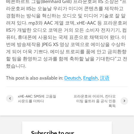
베른하르트 그릴(Bernhard Grill) 프라운호퍼 IIS 소장은 “프
라운호퍼 IIS는 오늘날 우리가 미디어 콘텐츠를 제작하고
경험하는 방식을 혁신하는 오디오 및 미디어 기술로 잘 알
려져 있다. mp3와 AAC 계열 코덱, xHE-AAC 등 프라운호퍼
IIS가 개발한 오디오 코덱은 거의 모든 소비자 전자기기, 컴
퓨터, 휴대폰에 사용되는 국제 표준으로 채택되어 왔다. 이
번에 방송제작용 JPEG XS 영상 코덱으로 에미상을 수상하
게 되어 더욱 기쁘다. 에미상 트로피를 품에 안고 금의환향
할 팀을 환영하고 성과를 함께 축하할 날을 기대한다”고 전
했습니다.
This post is also available in:
Deutsch
English
汉语
xHE-AAC: SMS에 고음질
프라운호퍼 어피어, 칸다오
사운드를 더하다
미팅 울트라 줌 공식 인증
획득
Subscribe to our