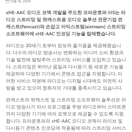
12월 16, 2024
xHE-AAC
오디오
코덱
개발을
주도한
프라운호퍼
IIIS
는
라
디오
스트리밍
및
팟캐스트용
오디오
솔루션
전문기업
펀
캐스트
(Ferncast)
와
손잡고
아익스트림
(aixtream)
스트리밍
소프트웨어에
xHE-AAC
인코딩
기능을
탑재했습니다
.
라디오는 20세기 초부터 정보와 즐거움을 제공해왔습니
다. 다수의 라디오 방송사는 변화하는 미디어 소비 환경과
기술 발전에 발맞추어 스트리밍 서비스를 도입하고 있습니
다. 스트리밍은 뛰어난 음질과 다시듣기 등 새로운 기능을
제공하며 다양한 기기에서 콘텐츠 접근을 지원합니다. 이
러한 서비스 덕분에 라디오는 디지털 시대에도 여전히 사
랑을 받고 있으며 청취자의 기대를 충족시키고 있습니다.
펀캐스트의 팟캐스트 및 스트리밍 소프트웨어 솔루션은 라
디오 방송사가 자사 프로그램을 주방 라디오부터 스마트폰
까지 다양한 기기에 여러 포맷으로 제공할 수 있도록 지원
합니다. 프라운호퍼의 xHE-AAC 오디오 코덱이 라이브 및
다시듣기 콘텐츠 인코딩에 적용됨에 따라 스트리밍 서비스