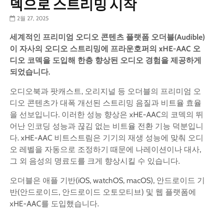
덱으로 스트리밍 시작
2월 27, 2025
세계적인
프리미엄
오디오
콘텐츠
플랫폼
오더블
(Audible)
이
자사의
오디오
스트리밍에
프라운호퍼의
xHE-AAC
오
디오
코덱을
도입해
한층
향상된
오디오
경험을
제공하게
되었습니다
.
오디오북과 팟캐스트, 오리지널 등 오더블의 프리미엄 오
디오 콘텐츠가 대폭 개선된 스트리밍 음질과 비트율 효율
을 선보입니다. 이러한 성능 향상은 xHE-AAC의 코덱의 뛰
어난 인코딩 성능과 끊김 없는 비트율 전환 기능 덕분입니
다. xHE-AAC 비트스트림은 기기의 재생 성능에 맞춰 오디
오 레벨을 자동으로 조정하기 때문에 나레이션이나 대사,
그 외 음성의 명료도를 크게 향상시킬 수 있습니다.
오더블은 애플 기반(iOS, watchOS, macOS), 안드로이드 기
반(안드로이드, 안드로이드 오토모티브) 및 웹 플랫폼에
xHE-AAC를 도입했습니다.