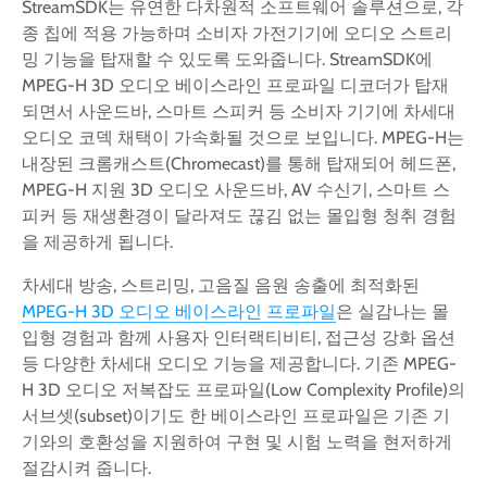
StreamSDK는 유연한 다차원적 소프트웨어 솔루션으로, 각
종 칩에 적용 가능하며 소비자 가전기기에 오디오 스트리
밍 기능을 탑재할 수 있도록 도와줍니다. StreamSDK에
MPEG-H 3D 오디오 베이스라인 프로파일 디코더가 탑재
되면서 사운드바, 스마트 스피커 등 소비자 기기에 차세대
오디오 코덱 채택이 가속화될 것으로 보입니다. MPEG-H는
내장된 크롬캐스트(Chromecast)를 통해 탑재되어 헤드폰,
MPEG-H 지원 3D 오디오 사운드바, AV 수신기, 스마트 스
피커 등 재생환경이 달라져도 끊김 없는 몰입형 청취 경험
을 제공하게 됩니다.
차세대 방송, 스트리밍, 고음질 음원 송출에 최적화된
MPEG-H 3D 오디오 베이스라인 프로파일
은 실감나는 몰
입형 경험과 함께 사용자 인터랙티비티, 접근성 강화 옵션
등 다양한 차세대 오디오 기능을 제공합니다. 기존 MPEG-
H 3D 오디오 저복잡도 프로파일(Low Complexity Profile)의
서브셋(subset)이기도 한 베이스라인 프로파일은 기존 기
기와의 호환성을 지원하여 구현 및 시험 노력을 현저하게
절감시켜 줍니다.