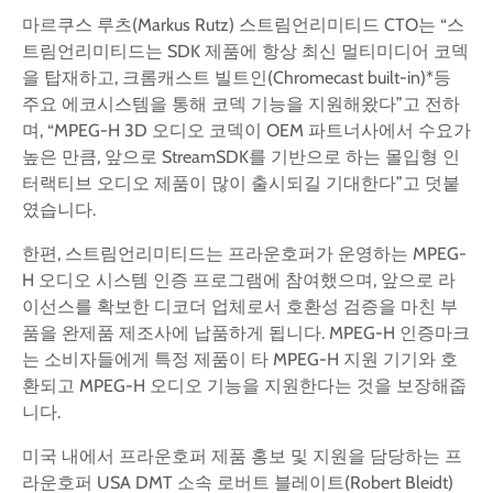
마르쿠스 루츠(Markus Rutz) 스트림언리미티드 CTO는 “스
트림언리미티드는 SDK 제품에 항상 최신 멀티미디어 코덱
을 탑재하고, 크롬캐스트 빌트인(Chromecast built-in)*등
주요 에코시스템을 통해 코덱 기능을 지원해왔다”고 전하
며, “MPEG-H 3D 오디오 코덱이 OEM 파트너사에서 수요가
높은 만큼, 앞으로 StreamSDK를 기반으로 하는 몰입형 인
터랙티브 오디오 제품이 많이 출시되길 기대한다”고 덧붙
였습니다.
한편, 스트림언리미티드는 프라운호퍼가 운영하는 MPEG-
H 오디오 시스템 인증 프로그램에 참여했으며, 앞으로 라
이선스를 확보한 디코더 업체로서 호환성 검증을 마친 부
품을 완제품 제조사에 납품하게 됩니다. MPEG-H 인증마크
는 소비자들에게 특정 제품이 타 MPEG-H 지원 기기와 호
환되고 MPEG-H 오디오 기능을 지원한다는 것을 보장해줍
니다.
미국 내에서 프라운호퍼 제품 홍보 및 지원을 담당하는 프
라운호퍼 USA DMT 소속 로버트 블레이트(Robert Bleidt)