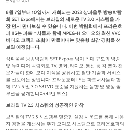
9월 19, 2023
8
월
7
일부터
10
일까지
개최되는
2023
상파울루
방송박람
회
SET Expo
에서는
브라질의
새로운
TV 3.0
시스템을
가
장
먼저
만나보실
수
있습니다
.
이번
박람회에서
프라운호
퍼
IIS
는
파트너사들과
함께
MPEG-H
오디오와
최신
VVC
비디오
코덱의
조합이
만들어내는
맞춤형
실감
경험을
선
보일
예정입니다
.
상파울루 방송박람회 SET Expo는 남미 최대 규모의 방송
및 뉴미디어 박람회로 TV, 영화, 라디오, 통신 등 각 분야 전
문가들이 한데 모여 지식을 공유하고 첨단 기술과 서비스
를 선보이는 장입니다. 프라운호퍼 IIS는 파트너사들과 함
께 TV 2.5 및 3.0 SBTVD 표준을 지원하는 음향 및 영상 솔
루션을 공개합니다(44번 부스).
브라질
TV 2.5
시스템의
성공적인
안착
브라질의 TV 2.5 시스템은 맞춤형 실감 사운드를 통해 사용
자 경험을 개선하는 추가 오디오 시스템으로 프라운호퍼의