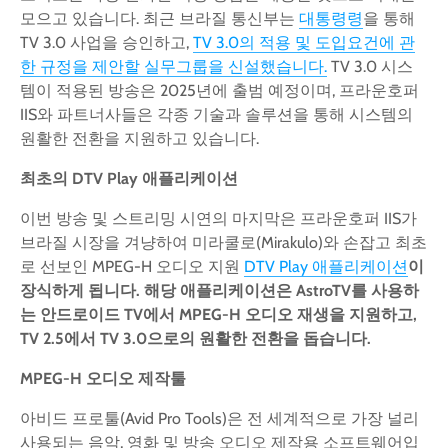
모으고 있습니다. 최근 브라질 통신부는
대통령령
을 통해
TV 3.0 사업을 승인하고,
TV 3.0의 적용 및 도입요건에 관
한 규정을 제안할 실무그룹을 신설했습니다.
TV 3.0 시스
템이 적용된 방송은 2025년에 출범 예정이며, 프라운호퍼
IIS와 파트너사들은 각종 기술과 솔루션을 통해 시스템의
원활한 전환을 지원하고 있습니다.
최초의
DTV Play
애플리케이션
이번 방송 및 스트리밍 시연의 마지막은 프라운호퍼 IIS가
브라질 시장을 겨냥하여 미라쿨로(Mirakulo)와 손잡고 최초
로 선보인 MPEG-H 오디오 지원
DTV Play 애플리케이션
이
장식하게
됩니다
.
해당
애플리케이션은
AstroTV
를
사용하
는
안드로이드
TV
에서
MPEG-H
오디오
재생을
지원하고
,
TV 2.5
에서
TV 3.0
으로의
원활한
전환을
돕습니다
.
MPEG-H
오디오
제작툴
아비드 프로툴(Avid Pro Tools)은 전 세계적으로 가장 널리
사용되는 음악, 영화 및 방송 오디오 제작용 소프트웨어입