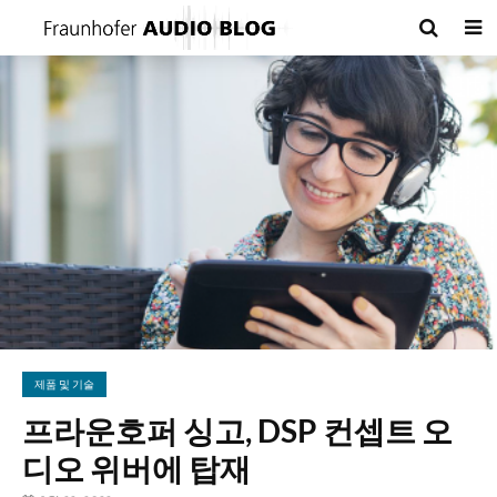
제품 및 기술
프라운호퍼 싱고, DSP 컨셉트 오
디오 위버에 탑재