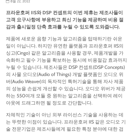
8월 22, 2022
프라운호퍼
IIS
와
DSP
컨셉트의
이번
제휴는
제조사들이
고객
요구사항에
부응하고
최신
기능을
제공하며
비용
절
감과
출시일정
단축
효과를
누릴
수
있도록
도와줍니다
.
제품에 새로운 음향 기능과 알고리즘을 탑재하기란 쉬운
일이 아닙니다. 하지만 유연한 플랫폼과 프라운호퍼 IIS의
싱고(Cingo) 같은 알고리즘을 사용할 경우, 제품개발을 가
속화하고 필수 기능을 확보하는 동시에 비용절감 효과까지
누릴 수 있습니다. 제조사들은 DSP 컨셉트(DSP Concepts)
의 사물 오디오(Audio of Things) 개발 플랫폼인 오디오 위
버(Audio Weaver)의 독자적인 특허기술을 통해 자사 제품
의 성능을 손쉽게 개선할 수 있습니다. 오디오 위버가 제공
하는 550여개 모듈 중 원하는 알고리즘을 선택하여 레이
아웃에 드래그하면 될 정도로 간단합니다.
자체적인 기술이 아닌 외부 라이선스 기술을 사용하는 데
는 뚜렷한 이점이 있습니다. 프라운호퍼 IIS 같은 오디오 기
술 전문기업은 제조사들에게 필요한 특정 분야에 대한 검