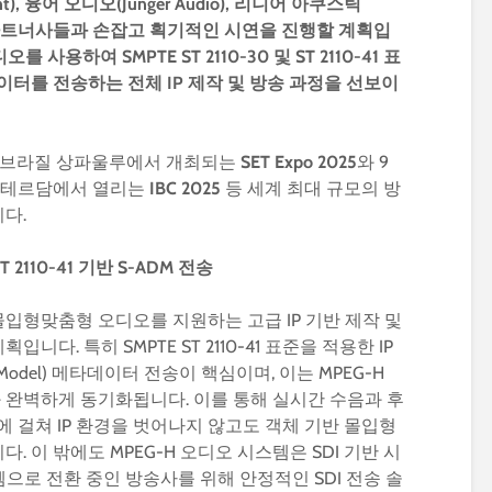
ht),
융어
오디오
(Jünger Audio),
리니어
아쿠스틱
트너사들과
손잡고
획기적인
시연을
진행할
계획입
디오를
사용하여
SMPTE ST 2110-30
및
ST 2110-41
표
이터를
전송하는
전체
IP
제작
및
방송
과정을
선보이
까지 브라질 상파울루에서 개최되는
SET Expo 2025
와 9
암스테르담에서 열리는
IBC 2025
등 세계 최대 규모의 방
다.
T 2110-41
기반
S-ADM
전송
입형맞춤형 오디오를 지원하는 고급 IP 기반 제작 및
다. 특히 SMPTE ST 2110-41 표준을 적용한 IP
ition Model) 메타데이터 전송이 핵심이며, 이는 MPEG-H
완벽하게 동기화됩니다. 이를 통해 실시간 수음과 후
에 걸쳐 IP 환경을 벗어나지 않고도 객체 기반 몰입형
 이 밖에도 MPEG-H 오디오 시스템은 SDI 기반 시
템으로 전환 중인 방송사를 위해 안정적인 SDI 전송 솔