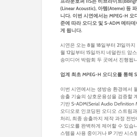
프라운호퍼
IIS
는
비브라이트
(BBrig
(Linear Acoustic),
아템
(Ateme)
등
파
니다
.
이번
시연에서는
MPEG-H
오
준에
따라
오디오
및
S-ADM
메타데
게
됩니다
.
시연은 오는 8월 18일부터 21일
월 12일부터 15일까지 네덜란드 
송미디어 박람회 두 곳에서 진행됩니
업계
최초
MPEG-H
오디오를
통해
S
이번 시연에서는 생방송 환경에서 몰
송출 기술의 상호운용성을 검증할 계획입니
기반 S-ADM(Serial Audio Defin
오디오로 인코딩된 오디오 스트림과 
처리, 최종 송출까지 제작 과정 전반
오디오를 완벽하게 제어할 수 있습니다.
스템을 사용 중이거나 IP 기반 시스